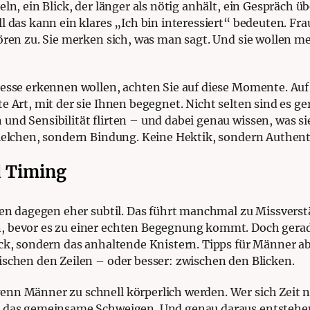
eln, ein Blick, der länger als nötig anhält, ein Gespräch 
l das kann ein klares „Ich bin interessiert“ bedeuten. Fr
ören zu. Sie merken sich, was man sagt. Und sie wollen me
resse erkennen wollen, achten Sie auf diese Momente. Auf
e Art, mit der sie Ihnen begegnet. Nicht selten sind es ge
nd Sensibilität flirten – und dabei genau wissen, was sie
pielchen, sondern Bindung. Keine Hektik, sondern Authenti
 Timing
auen dagegen eher subtil. Das führt manchmal zu Missvers
, bevor es zu einer echten Begegnung kommt. Doch gerade
ck, sondern das anhaltende Knistern. Tipps für Männer ab
ischen den Zeilen – oder besser: zwischen den Blicken.
nn Männer zu schnell körperlich werden. Wer sich Zeit ni
, das gemeinsame Schweigen. Und genau daraus entstehen