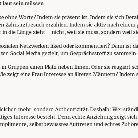
 laut sein müssen
sse ohne Worte? Indem sie präsent ist. Indem sie sich Det
ten Zahnarztbesuch erzählen. Indem sie aktiv nach ein
n die Länge zieht – nicht, weil sie muss, sondern weil sie
sozialen Netzwerken liked oder kommentiert? Dann ist das 
utzen Social Media gezielt, um Gesprächsstoff zu sammeln
ch in Gruppen einen Platz neben Ihnen. Oder sie reagiert s
. Wie zeigt eine Frau Interesse an älteren Männern? Indem 
elchen mehr, sondern Authentizität. Deshalb: Wer ständi
itiges Interesse besteht. Denn echte Anziehung zeigt sich i
Komplimente, selbstbewusstes Auftreten und echtes Zuhöre