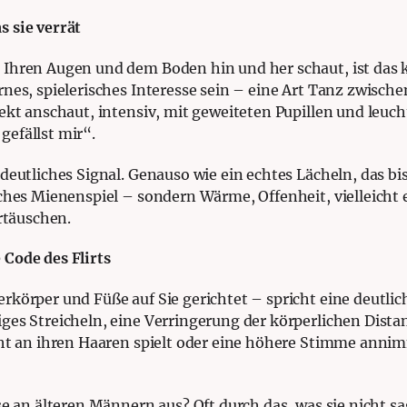
 sie verrät
Ihren Augen und dem Boden hin und her schaut, ist das k
rnes, spielerisches Interesse sein – eine Art Tanz zwisch
rekt anschaut, intensiv, mit geweiteten Pupillen und leuc
 gefällst mir“.
deutliches Signal. Genauso wie ein echtes Lächeln, das bis
iches Mienenspiel – sondern Wärme, Offenheit, vielleicht 
ortäuschen.
Code des Flirts
rkörper und Füße auf Sie gerichtet – spricht eine deutlic
es Streicheln, eine Verringerung der körperlichen Distanz
cht an ihren Haaren spielt oder eine höhere Stimme annim
se an älteren Männern aus? Oft durch das, was sie nicht s