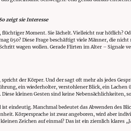
o zeigt sie Interesse
, flüchtiger Moment. Sie lächelt. Vielleicht nur höflich? O
mag ü50? Diese Frage beschäftigt viele Männer, die nicht
chritt wagen wollen. Gerade Flirten im Alter – Signale ve
spricht der Körper. Und der sagt oft mehr als jedes Gespr
erührung, ein wiederholter, verstohlener Blick, ein Lache
. Diese kleinen Gesten sind keine Nebensächlichkeiten, so
al ist eindeutig. Manchmal bedeutet das Abwenden des Bl
heit. Körpersprache ist zwar angeboren, wird aber indivi
 kleinen Zeichen auf einmal? Das ist ein ziemlich klares „J