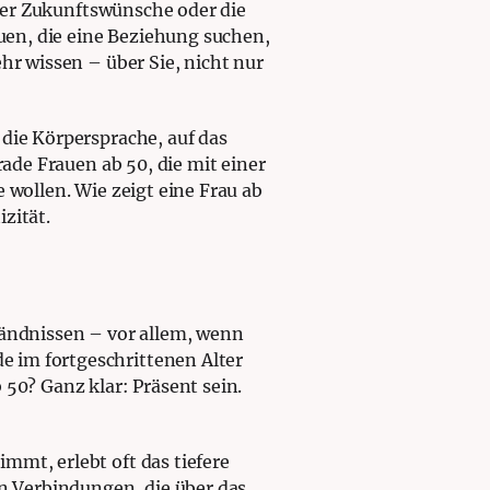
über Zukunftswünsche oder die
auen, die eine Beziehung suchen,
hr wissen – über Sie, nicht nur
 die Körpersprache, auf das
rade Frauen ab 50, die mit einer
 wollen. Wie zeigt eine Frau ab
zität.
tändnissen – vor allem, wenn
 im fortgeschrittenen Alter
 50? Ganz klar: Präsent sein.
mmt, erlebt oft das tiefere
 Verbindungen, die über das