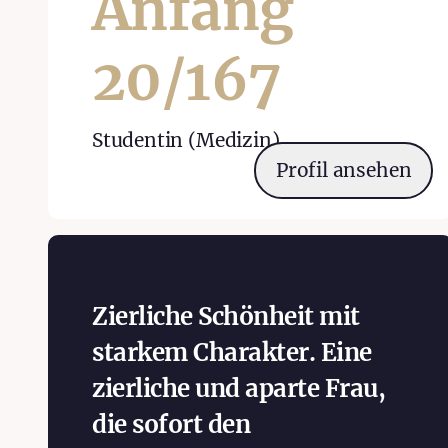
Anfang
20
/
167
Studentin (Medizin)
Profil ansehen
Zierliche Schönheit mit
starkem Charakter. Eine
zierliche und aparte Frau,
die sofort den