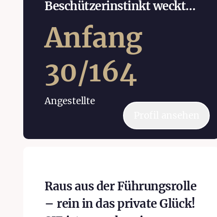
Beschützerinstinkt weckt...
Anfang
30
/
164
Angestellte
Profil ansehen
Raus aus der Führungsrolle
– rein in das private Glück!