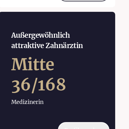
Außergewöhnlich
attraktive Zahnärztin
Mitte
36
/
168
Medizinerin