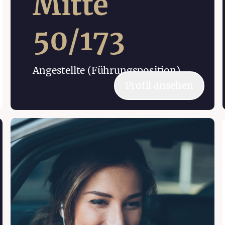
Mitte
50
/
173
Angestellte (Führungsposition)
Profil ansehen