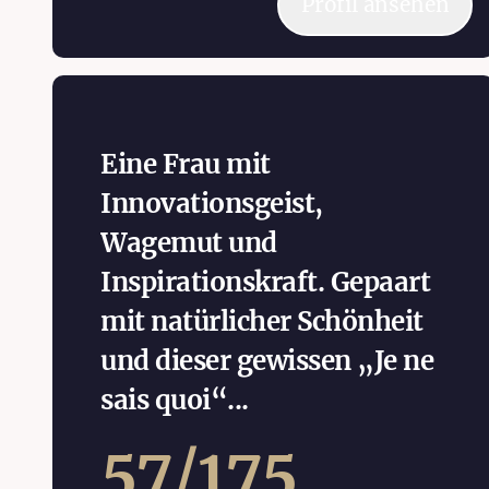
Profil ansehen
Eine Frau mit
Innovationsgeist,
Wagemut und
Inspirationskraft. Gepaart
mit natürlicher Schönheit
und dieser gewissen „Je ne
sais quoi“...
57
/
175