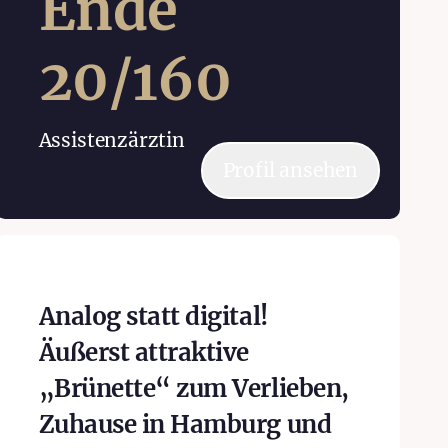
Ende
20
/
160
Assistenzärztin
Profil ansehen
Analog statt digital!
Äußerst attraktive
„Brünette“ zum Verlieben,
Zuhause in Hamburg und