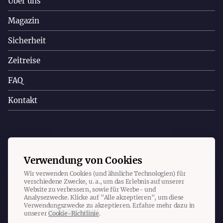
Über uns
Magazin
Sicherheit
Zeitreise
FAQ
Kontakt
Copyright © 2023 Christa Appelt. Alle Rechte vorbehalten.
Verwendung von Cookies
Wir verwenden Cookies (und ähnliche Technologien) für
Impressum
Datenschutz
Cookies
verschiedene Zwecke, u. a., um das Erlebnis auf unserer
Website zu verbessern, sowie für Werbe- und
Analysezwecke. Klicke auf "Alle akzeptieren", um diese
Verwendungszwecke zu akzeptieren. Erfahre mehr dazu in
unserer
Cookie-Richtlinie
.