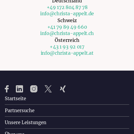
Deutschland
+49 172 804 87 78
info@christa-appelt.de
Schweiz
+41 79 89 49 660
info@christa-appelt.ch
Österreich
+43 1 93 92 017
info@christa-appelt.at
Startseite
Partnersuche
Unsere Leistungen