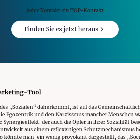
Jeder Kontakt ein TOP-Kontakt
Finden Sie es jetzt heraus
Marketing-Tool
t des „Sozialen“ daherkommt, ist auf das Gemeinschaftlic
die Egozentrik und den Narzissmus mancher Menschen wach
 Synergieeffekt, der auch die Opfer in ihrer Sozialität bes
d entwickelt aus einem reflexartigen Schutzmechanismus he
o könnte man, ein wenig provokant dargestellt, das „Soci