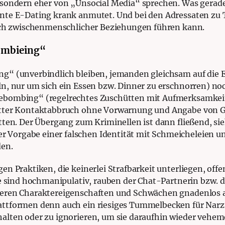
sondern eher von „Unsocial Media“ sprechen. Was gerade
nnte E-Dating krank anmutet. Und bei den Adressaten zu 
lich zwischenmenschlicher Beziehungen führen kann.
ombieing“
ng“ (unverbindlich bleiben, jemanden gleichsam auf die 
n, nur um sich ein Essen bzw. Dinner zu erschnorren) noch
ebombing“ (regelrechtes Zuschütten mit Aufmerksamkei
tter Kontaktabbruch ohne Vorwarnung und Angabe von Gr
tten. Der Übergang zum Kriminellen ist dann fließend, si
Vorgabe einer falschen Identität mit Schmeicheleien 
den.
en Praktiken, die keinerlei Strafbarkeit unterliegen, off
sie sind hochmanipulativ, rauben der Chat-Partnerin bzw. 
eren Charaktereigenschaften und Schwächen gnadenlos au
attformen denn auch ein riesiges Tummelbecken für Narz
alten oder zu ignorieren, um sie daraufhin wieder vehem