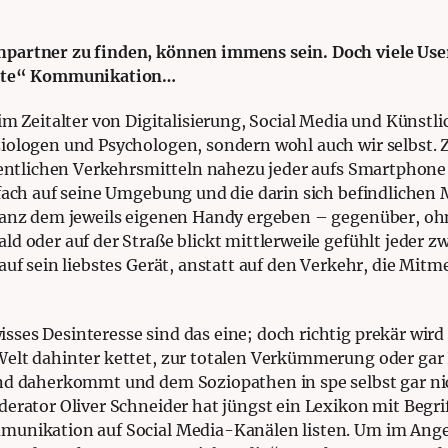
partner zu finden, können immens sein. Doch viele Us
echte“ Kommunikation…
m Zeitalter von Digitalisierung, Social Media und Künstlic
iologen und Psychologen, sondern wohl auch wir selbst. Z
ffentlichen Verkehrsmitteln nahezu jeder aufs Smartphone s
nfach auf seine Umgebung und die darin sich befindlichen
 ganz dem jeweils eigenen Handy ergeben – gegenüber, o
d oder auf der Straße blickt mittlerweile gefühlt jeder 
auf sein liebstes Gerät, anstatt auf den Verkehr, die Mit
ses Desinteresse sind das eine; doch richtig prekär wird
elt dahinter kettet, zur totalen Verkümmerung oder gar
end daherkommt und dem Soziopathen in spe selbst gar nic
rator Oliver Schneider hat jüngst ein Lexikon mit Begriff
unikation auf Social Media-Kanälen listen. Um im Anges