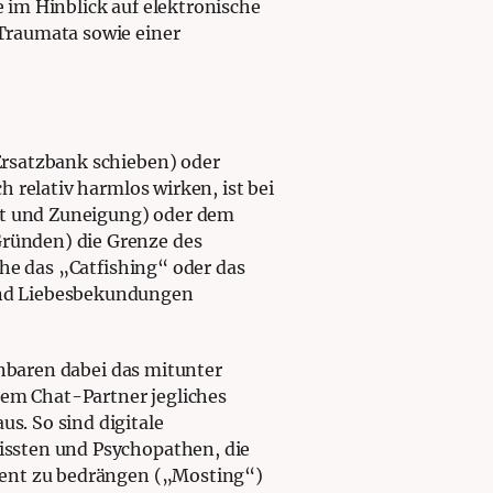
 im Hinblick auf elektronische
Traumata sowie einer
Ersatzbank schieben) oder
 relativ harmlos wirken, ist bei
t und Zuneigung) oder dem
ünden) die Grenze des
ehe das „Catfishing“ oder das
und Liebesbekundungen
enbaren dabei das mitunter
dem Chat-Partner jegliches
s. So sind digitale
issten und Psychopathen, die
ent zu bedrängen („Mosting“)