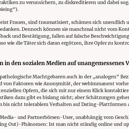
Praktiken zu verunsichern, zu diskreditieren und dabei so
ieing“).
eist Frauen, sind traumatisiert, schämen sich unendlich u
dgedanken. Dennoch können sie
manchmal nicht vom Konta
dback und Bestätigung, fallen auf falsche Beschwichtigung
 wie die Täter sich daran ergötzen, ihre Opfer zu kontro
n in den sozialen Medien auf unangemessenes 
es pathologische Machtgebaren auch in der „analogen“ Bez
nd von Faktoren wie Anonymität, der webimmanent vorhe
nziellen Opfern, die sich mit nur einem Klick kontaktier
stiken dazu gibt es bislang nicht; aber Schätzungen geh
bis nicht tolerablem Verhalten auf Dating-Plattformen 
 Media- und Partnerbörsen-User, unabhängig vom Geschle
ng Out)-Phänomen: Ist man nicht ständig online und u