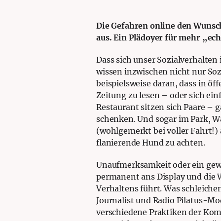
Die Gefahren online den Wunsch
aus. Ein Plädoyer für mehr „
Dass sich unser Sozialverhalten i
wissen inzwischen nicht nur Soz
beispielsweise daran, dass in ö
Zeitung zu lesen – oder sich ei
Restaurant sitzen sich Paare –
schenken. Und sogar im Park, Wal
(wohlgemerkt bei voller Fahrt!) 
flanierende Hund zu achten.
Unaufmerksamkeit oder ein gewis
permanent ans Display und die W
Verhaltens führt. Was schleich
Journalist und Radio Pilatus-Mode
verschiedene Praktiken der Komm