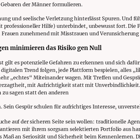
-Gebaren der Männer formulieren.
hung und seelische Verletzung hinterlässt Spuren. Und fü
 professioneller Hilfe) unterbindet, unbewusst fort. Die F
nd Frauen zunehmend mit Misstrauen und Verunsicherung
gen minimieren das Risiko gen Null
st gilt es potenzielle Gefahren zu erkennen und sich dafü
igitalen Trend folgen, jede Plattform bespielen, alles „
mehr „echtes“ Miteinander wagen. Mit Treffen und Gespra
zagtheit, mit Aufrichtigkeit statt mit Unverbindlichkeit
n zu sagen statt den anderen
 Sein Gespür schulen für aufrichtiges Interesse, unvers
rsuche auf der sicheren Seite sein wollen: traditionelle Age
antieren mit ihrem sorgsam selektierten Portfolio aus ha
 Maß an Seriosität und Sicherheit beim Kennenlernen. Di