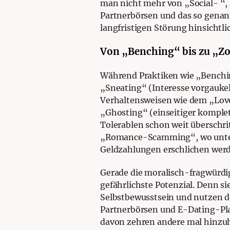
man nicht mehr von „Social- “, 
Partnerbörsen und das so gena
langfristigen Störung hinsicht
Von „Benching“ bis zu „Z
Während Praktiken wie „Benchi
„Sneating“ (Interesse vorgaukel
Verhaltensweisen wie dem „Lov
„Ghosting“ (einseitiger komple
Tolerablen schon weit überschri
„Romance-Scamming“, wo unter 
Geldzahlungen erschlichen wer
Gerade die moralisch-fragwürdig
gefährlichste Potenzial. Denn 
Selbstbewusstsein und nutzen d
Partnerbörsen und E-Dating-Pl
davon zehren andere mal hinzuh