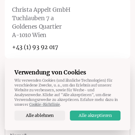
Christa Appelt GmbH
Tuchlauben 7 a
Goldenes Quartier
A-1010 Wien
+43 (1) 93 92 017
Verwendung von Cookies
Ich freue mich auf Ihre
Wir verwenden Cookies (und ähnliche Technologien) für
verschiedene Zwecke, u. a., um das Erlebnis auf unserer
Nachricht – persönlich
Website zu verbessern, sowie für Werbe- und
Analysezwecke. Klicke auf "Alle akzeptieren", um diese
Verwendungszwecke zu akzeptieren. Erfahre mehr dazu in
und diskret.
unserer
Cookie-Richtlinie
.
Alle ablehnen
Alle akzeptieren