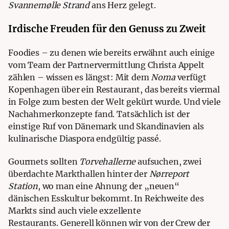
Svannemølle Strand
ans Herz gelegt.
Irdische Freuden für den Genuss zu Zweit
Foodies – zu denen wie bereits erwähnt auch einige
vom Team der
Partnervermittlung Christa Appelt
zählen – wissen es längst: Mit dem
Noma
verfügt
Kopenhagen über ein Restaurant, das bereits viermal
in Folge zum besten der Welt gekürt wurde. Und viele
Nachahmerkonzepte fand. Tatsächlich ist der
einstige Ruf von Dänemark und Skandinavien als
kulinarische Diaspora endgültig passé.
Gourmets sollten
Torvehallerne
aufsuchen, zwei
überdachte Markthallen hinter der
Nørreport
Station
, wo man eine Ahnung der „neuen“
dänischen Esskultur bekommt. In Reichweite des
Markts sind auch viele exzellente
Restaurants.
Generell können wir von der Crew der