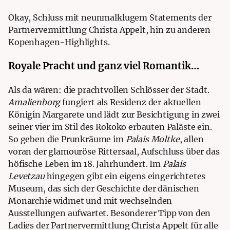
Okay, Schluss mit neunmalklugem Statements der
Partnervermittlung Christa Appelt
, hin zu anderen
Kopenhagen-Highlights.
Royale Pracht und ganz viel Romantik…
Als da wären: die prachtvollen Schlösser der Stadt.
Amalienborg
fungiert als Residenz der aktuellen
Königin Margarete und lädt zur Besichtigung in zwei
seiner vier im Stil des Rokoko erbauten Paläste ein.
So geben die Prunkräume im
Palais Moltke
, allen
voran der glamouröse Rittersaal, Aufschluss über das
höfische Leben im 18. Jahrhundert. Im
Palais
Levetzau
hingegen gibt ein eigens eingerichtetes
Museum, das sich der Geschichte der dänischen
Monarchie widmet und mit wechselnden
Ausstellungen aufwartet. Besonderer Tipp von den
Ladies der
Partnervermittlung Christa Appelt
für alle