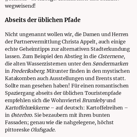
wegweisend!
Abseits der üblichen Pfade
Nicht ungenannt wollen wir, die Damen und Herren
der
Partnervermittlung Christa Appelt
, auch einige
echte Geheimtipps zur alternativen Stadterkundung
lassen. Zum Beispiel den Abstieg in die
Cisternene
,
die alten Wasserzisternen unter den
Søndermarken
in
Frederiksberg
. Mitunter finden in den mystischen
Katakomben auch Ausstellungen und Events statt.
Sollte man gesehen haben!
Für einen romantischen
Spaziergang abseits der üblichen Touristenpfade
empfehlen sich die Wohnviertel
Brumleby
und
Kartoffelrækkerne
– auf deutsch: Kartoffelreihen –
in
Østerbro
. Sie bezaubern mit ihren bunten
Fassaden; genau wie die nahgelegene, höchst
pittoreske
Olufsgade
.