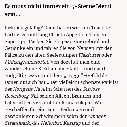
Es muss nicht immer ein 5-Sterne Menü
sein…
Picknick gefällig? Dann haben wir vom Team der
Partnervermittlung Christa Appelt
noch einen
Supertipp: Packen Sie ein paar Smørrebrød und
Getränke ein und fahren Sie von Nyhavn mit der
Fähre zu den alten Seefestungen
Flakfortet
oder
Middelgrundsfortet
. Von dort hat man eine
wunderschöne Sicht auf die Stadt – und spürt
endgültig, was es mit dem „Hygge“-Gefühl der
Dänen auf sich hat…
Der vielleicht schönste Park ist
der
Kongens Have
im Schatten des
Schloss
Rosenborg
. Mit seinen Alleen, Brunnen und
Labyrinthen versprüht er Romantik pur. Wie
geschaffen für ein Date… Badenixen und
passionierten Schwimmern seien der
Amager
Strandpark
, das
Hafenbad Kastrup
und der