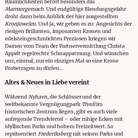
Räumlichkeiten betört besonders das
Marmorgemach
. Und endgültige Blendungsgefahr
droht dann beim Anblick der hier ausgestellten
Kronjuwelen
. Und ja, wir geben es zu: Angesichts der
riesigen Brillanten, imposanten Kronen und
edelsteingeschmückten Preziosen kriegen wir
Damen vom Team der
Partnervermittlung Christa
Appelt
regelrechte Schnappatmung. Und wünschen
uns, einmal, nur ein einziges Mal so eine Krone
Probetragen zu dürfen…
Altes & Neues in Liebe vereint
Während
Nyhavn
, die Schlösser und der
weltbekannte Vergnügungpark
Tivoli
im
historischen Zentrum liegen, gibt es auch viele
aufregende Trendviertel – oder ruhige Ecken mit
idyllischen Parks und hohem Freizeitwert. So
repräsentiert
Frederiksberg
mit seinen Parks und