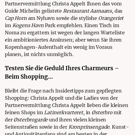
Partnervermittlung Christa Appelt
Ihnen das vom
Guide Michelin gelistete
Restaurant Aamaans
, das
Cap Horn
am Nyhavn sowie die stylishe
Orangeriet
im
Kogens Havn
Park empfehlen.
Einen Tisch im
Noma zu ergattern ist wegen der langen Warteliste
ein ambitioniertes Ansinnen; aber wenn Sie ihren
Kopenhagen-Aufenthalt ein wenig im Voraus
planen, ist nichts unmöglich.
Testen Sie die Geduld Ihres Charmeurs –
Beim Shopping…
Bleibt die Frage nach Insidertipps zum gepflegten
Shopping: Christa Appelt und die Ladies von der
Partnervermittlung Christa Appelt
lieben die kleinen
feinen Shops im
Latinerkvarteret
, in
Østerbro
mit
der
Østerbrogarde
und ihren vielen kleinen
Seitenstraßen sowie in der
Kronprinsengade
.
Kunst-
und Antiquitätenfans sind am besten in der