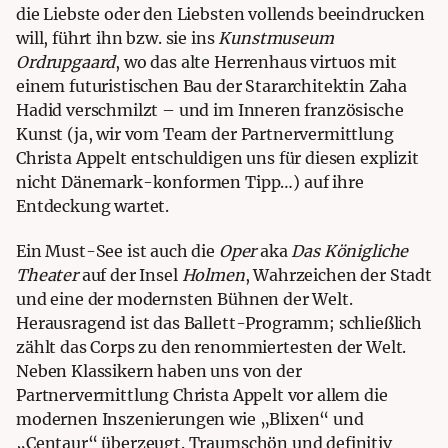
die Liebste oder den Liebsten vollends beeindrucken
will, führt ihn bzw. sie ins
Kunstmuseum
Ordrupgaard
, wo das alte Herrenhaus virtuos mit
einem futuristischen Bau der Stararchitektin Zaha
Hadid verschmilzt – und im Inneren französische
Kunst (ja, wir vom Team der
Partnervermittlung
Christa Appelt
entschuldigen uns für diesen explizit
nicht Dänemark-konformen Tipp…) auf ihre
Entdeckung wartet.
Ein Must-See ist auch die
Oper
aka
Das Königliche
Theater
auf der Insel
Holmen
, Wahrzeichen der Stadt
und eine der modernsten Bühnen der Welt.
Herausragend ist das Ballett-Programm; schließlich
zählt das Corps zu den renommiertesten der Welt.
Neben Klassikern haben uns von der
Partnervermittlung Christa Appelt
vor allem die
modernen Inszenierungen wie „Blixen“ und
„Centaur“ überzeugt. Traumschön und definitiv