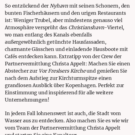
So entzückend der
Nyhavn
mit seinen Schonern, den
bunten Fischerhäusern und den urigen Restaurants
ist: Weniger Trubel, aber mindestens genauso viel
Atmosphäre versprüht das
Christianshavn
-Viertel,
wo man entlang des Kanals ebenfalls
außergewöhnlich getünchte Hausfassaden,
charmante Gässchen und einladende Hausboote mit
Cafés entdecken kann. Extratipp von der Crew der
Partnervermittlung Christa Appelt
: Machen Sie einen
Abstecher zur
Vor Freslsers Kirche
und genießen Sie
nach dem Aufstieg zur Kirchturmspitze einen
grandiosen Ausblick über Kopenhagen. Perfekt zur
Einstimmung und inspirierend für alle weitere
Unternehmungen!
In jedem Fall lohnenswert ist auch, die Stadt vom
Wasser aus zu entdecken. Also machen Sie es wie wir
vom Team der
Partnervermittlung Christa Appelt
und starten Sie eine Kanaltour.