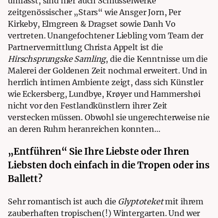
umfasst, sind hier auch Schlüsselwerke
zeitgenössischer „Stars“ wie Ansger Jorn, Per
Kirkeby, Elmgreen & Dragset sowie Danh Vo
vertreten. Unangefochtener Liebling vom Team der
Partnervermittlung Christa Appelt
ist die
Hirschsprungske Samling
, die die Kenntnisse um die
Malerei der Goldenen Zeit nochmal erweitert. Und in
herrlich intimen Ambiente zeigt, dass sich Künstler
wie Eckersberg, Lundbye, Krøyer und Hammershøi
nicht vor den Festlandkünstlern ihrer Zeit
verstecken müssen. Obwohl sie ungerechterweise nie
an deren Ruhm heranreichen konnten…
„Entführen“ Sie Ihre Liebste oder Ihren
Liebsten doch einfach in die Tropen oder ins
Ballett?
Sehr romantisch ist auch die
Glyptoteket
mit ihrem
zauberhaften tropischen(!) Wintergarten. Und wer