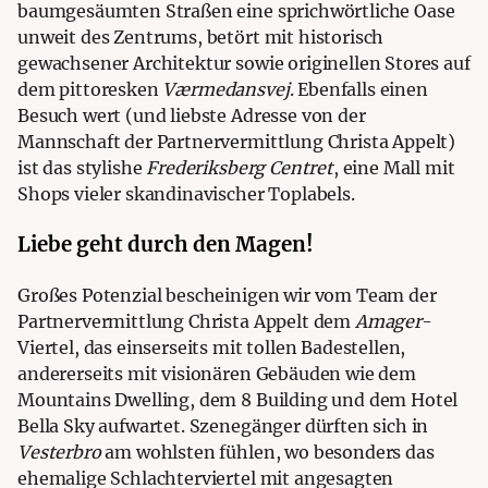
baumgesäumten Straßen eine sprichwörtliche Oase
unweit des Zentrums, betört mit historisch
gewachsener Architektur sowie originellen Stores auf
dem pittoresken
Værmedansvej
. Ebenfalls einen
Besuch wert (und liebste Adresse von der
Mannschaft der
Partnervermittlung Christa Appelt
)
ist das stylishe
Frederiksberg Centret
, eine Mall mit
Shops vieler skandinavischer Toplabels.
Liebe geht durch den Magen!
Großes Potenzial bescheinigen wir vom Team der
Partnervermittlung Christa Appelt
dem
Amager
-
Viertel, das einserseits mit tollen Badestellen,
andererseits mit visionären Gebäuden wie dem
Mountains Dwelling, dem 8 Building und dem Hotel
Bella Sky aufwartet.
Szenegänger dürften sich in
Vesterbro
am wohlsten fühlen, wo besonders das
ehemalige Schlachterviertel mit angesagten