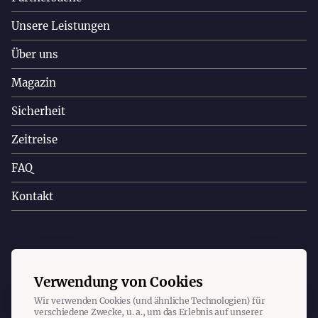
Unsere Leistungen
Über uns
Magazin
Sicherheit
Zeitreise
FAQ
Kontakt
Copyright © 2023 Christa Appelt. Alle Rechte vorbehalten.
Verwendung von Cookies
Wir verwenden Cookies (und ähnliche Technologien) für
Impressum
Datenschutz
Cookies
verschiedene Zwecke, u. a., um das Erlebnis auf unserer