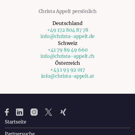
Christa Appelt persönlich
Deutschland
+49 172 804 87 78
info@christa-appelt.de
Schweiz
+41 79 89 49 660
info@christa-appelt.ch
Österreich
+43 1 93 92 017
info@christa-appelt.at
Startseite
Partnersuche