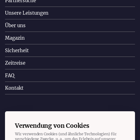
Partnersuche
Unsere Leistungen
Über uns
Magazin
Sicherheit
Zeitreise
FAQ
Kontakt
Copyright © 2023 Christa Appelt. Alle Rechte vorbehalten.
Verwendung von Cookies
Wir verwenden Cookies (und ähnliche Technologien) für
Impressum
Datenschutz
Cookies
verschiedene Zwecke, u. a., um das Erlebnis auf unserer