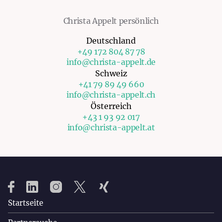
Christa Appelt persönlich
Deutschland
+49 172 804 87 78
info@christa-appelt.de
Schweiz
+41 79 89 49 660
info@christa-appelt.ch
Österreich
+43 1 93 92 017
info@christa-appelt.at
Startseite